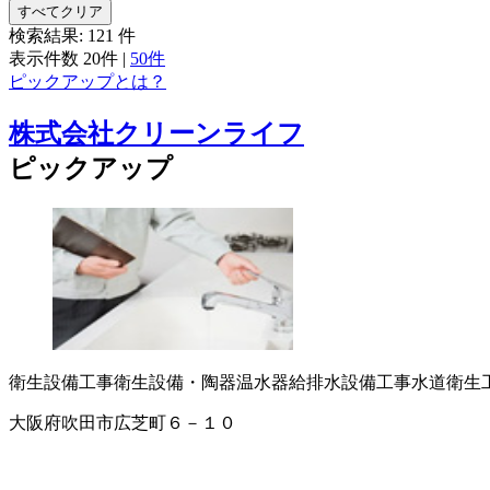
すべてクリア
検索結果:
121
件
表示件数
20件
|
50件
ピックアップとは？
株式会社クリーンライフ
ピックアップ
衛生設備工事
衛生設備・陶器
温水器
給排水設備工事
水道衛生
大阪府吹田市広芝町６－１０