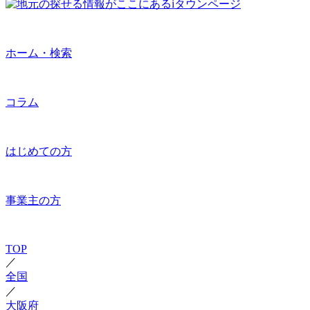
ホーム・検索
コラム
はじめての方
事業主の方
TOP
／
全国
／
大阪府