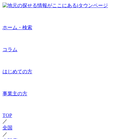
ホーム・検索
コラム
はじめての方
事業主の方
TOP
／
全国
／