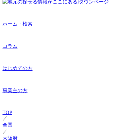
ホーム・検索
コラム
はじめての方
事業主の方
TOP
／
全国
／
大阪府