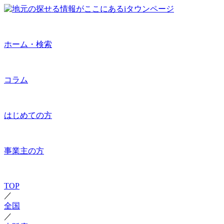
ホーム・検索
コラム
はじめての方
事業主の方
TOP
／
全国
／