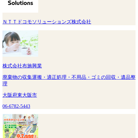
ＮＴＴドコモソリューションズ株式会社
株式会社布施興業
廃棄物の収集運搬・適正処理・不用品・ゴミの回収・遺品整
理
大阪府東大阪市
06-6782-5443