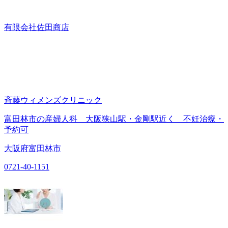
有限会社佐田商店
斉藤ウィメンズクリニック
富田林市の産婦人科 大阪狭山駅・金剛駅近く 不妊治療・
予約可
大阪府富田林市
0721-40-1151