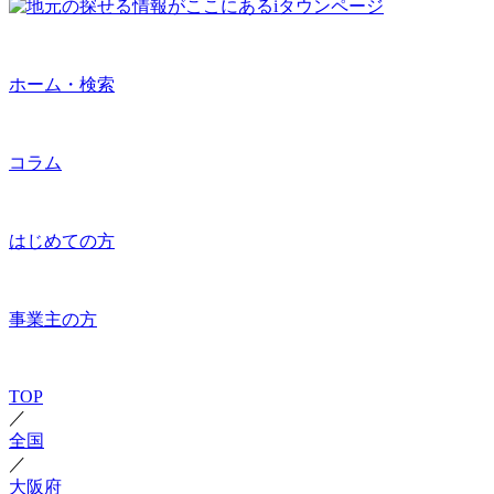
ホーム・検索
コラム
はじめての方
事業主の方
TOP
／
全国
／
大阪府