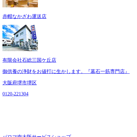
赤帽なかざわ運送店
有限会社石総三国ケ丘店
御供養の浄財をお値打に生かします。『墓石一筋専門店』
大阪府堺市堺区
0120-221304
パロマ南大阪サービスショップ