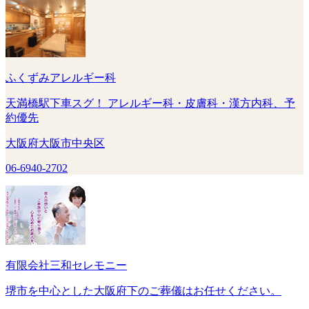
ふくずみアレルギー科
天満橋駅下車スグ！ アレルギー科・皮膚科・漢方内科、予
約優先
大阪府大阪市中央区
06-6940-2702
有限会社三和セレモニー
堺市を中心とした大阪府下のご葬儀はお任せください。