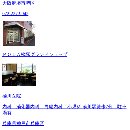
大阪府堺市堺区
072-227-9942
ＰＯＬＡ松塚グランドショップ
菱川医院
内科 消化器内科 胃腸内科 小児科 湊川駅徒歩7分 駐車
場有
兵庫県神戸市兵庫区