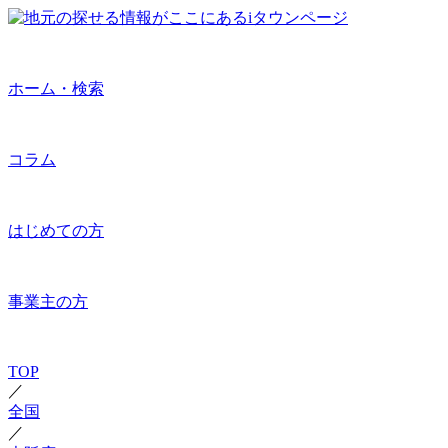
ホーム・検索
コラム
はじめての方
事業主の方
TOP
／
全国
／