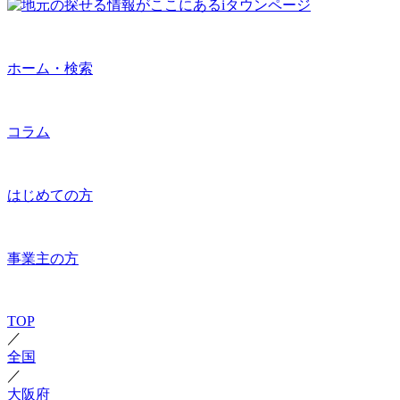
ホーム・検索
コラム
はじめての方
事業主の方
TOP
／
全国
／
大阪府