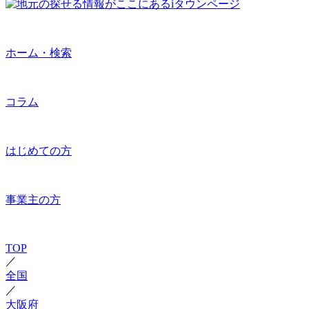
ホーム・検索
コラム
はじめての方
事業主の方
TOP
／
全国
／
大阪府