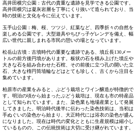
高井田横穴公園：古代の貴重な遺跡を見学できる公園です。
高井田横穴は凝灰岩層を丁寧にくり抜いて造られており、当
時の技術と文化を今に伝えています。
玉手山公園：梅、桜、ツツジ、紅葉など、四季折々の自然を
楽しめる公園です。大型遊具やちびっ子ゲレンデを備え、幅
広い世代に親しまれる市民の憩いの場となっています。
松岳山古墳：古墳時代の重要な遺跡である、墳丘長130メー
トルの前方後円墳があります。板状の石を積み上げた墳丘や
大きな石を組み合わせた石棺、その前後に立つ孔の開いた立
石、大きな楕円筒埴輪などはとても珍しく、古くから注目を
集めています。
柏原市の産業をみると、ぶどう栽培とワイン醸造が特徴的で
す。明治の頃から始まったぶどう栽培は、現在も市の特産品
として知られています。また、染色業も地場産業として発展
してきました。明治時代後半に伝わった染色技術は、当初は
手ぬぐいの染色から始まり、大正時代には浴衣の染色が盛ん
になりました。現在は時代の変化とともに生産規模は縮小し
ているものの、この伝統技術は大切に受け継がれています。