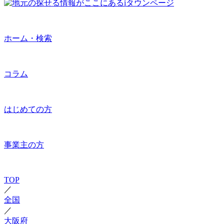
ホーム・検索
コラム
はじめての方
事業主の方
TOP
／
全国
／
大阪府