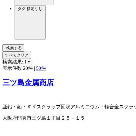
タグ
指定なし
検索する
すべてクリア
検索結果:
1
件
表示件数
20件
|
50件
三ツ島金属商店
亜鉛・鉛・すずスクラップ回収
アルミニウム・軽合金スクラ
大阪府門真市三ツ島１丁目２５－１５