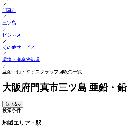
／
門真市
／
三ツ島
／
ビジネス
／
その他サービス
／
環境・廃棄物処理
／
亜鉛・鉛・すずスクラップ回収の一覧
大阪府門真市三ツ島 亜鉛・
絞り込み
検索条件
地域
エリア・駅