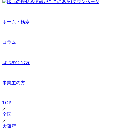
ホーム・検索
コラム
はじめての方
事業主の方
TOP
／
全国
／
大阪府