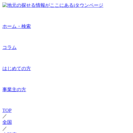
ホーム・検索
コラム
はじめての方
事業主の方
TOP
／
全国
／