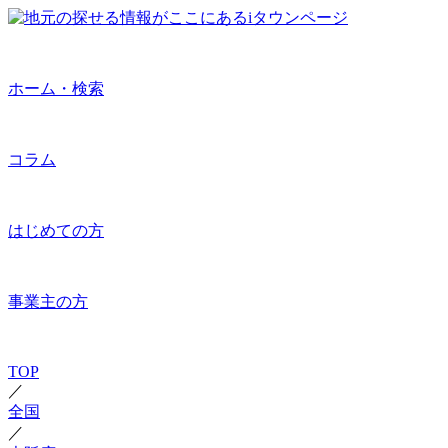
ホーム・検索
コラム
はじめての方
事業主の方
TOP
／
全国
／