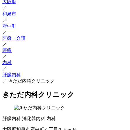
大阪府
／
和泉市
／
府中町
／
医療・介護
／
医療
／
内科
／
肝臓内科
／
きただ内科クリニック
きただ内科クリニック
肝臓内科
消化器内科
内科
大阪府和泉市府中町４丁目１６－８