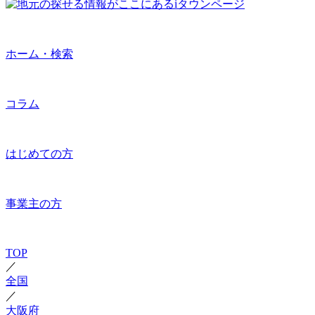
ホーム・検索
コラム
はじめての方
事業主の方
TOP
／
全国
／
大阪府