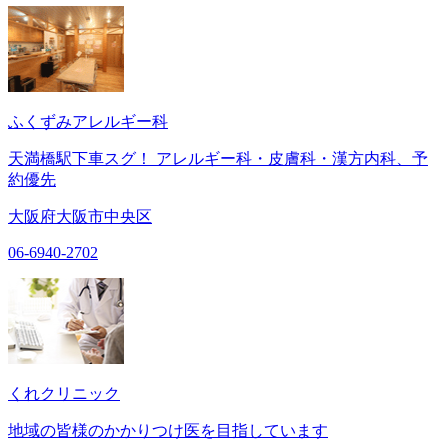
ふくずみアレルギー科
天満橋駅下車スグ！ アレルギー科・皮膚科・漢方内科、予
約優先
大阪府大阪市中央区
06-6940-2702
くれクリニック
地域の皆様のかかりつけ医を目指しています