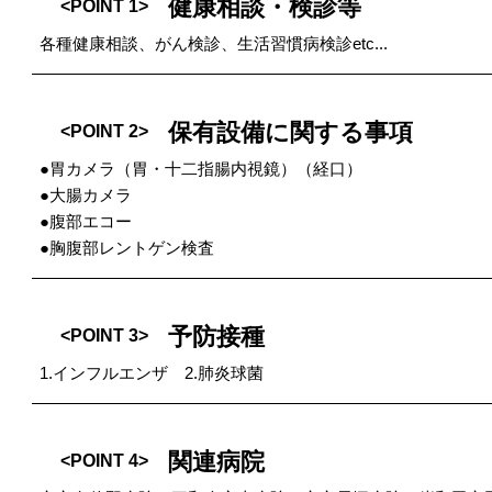
健康相談・検診等
<POINT 1>
各種健康相談、がん検診、生活習慣病検診etc...
保有設備に関する事項
<POINT 2>
●胃カメラ（胃・十二指腸内視鏡）（経口）
●大腸カメラ
●腹部エコー
●胸腹部レントゲン検査
予防接種
<POINT 3>
1.インフルエンザ 2.肺炎球菌
関連病院
<POINT 4>