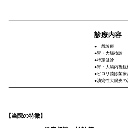
診療内容
●一般診療
●胃・大腸検診
●特定健診
●胃・大腸内視鏡
●ピロリ菌除菌療
●潰瘍性大腸炎の
【当院の特徴】