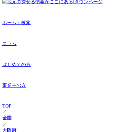
ホーム・検索
コラム
はじめての方
事業主の方
TOP
／
全国
／
大阪府