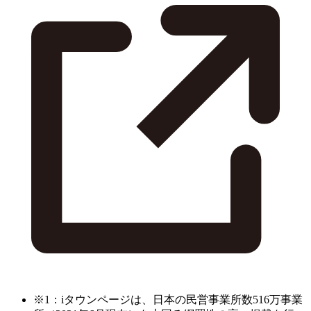
※1：iタウンページは、日本の民営事業所数516万事業