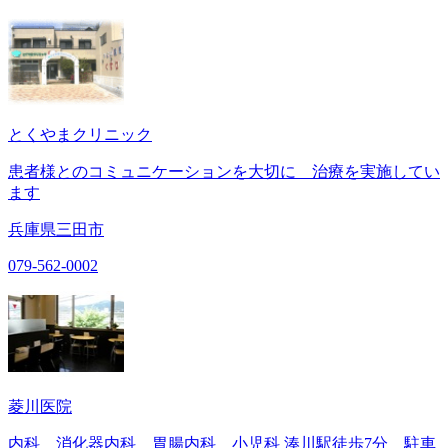
とくやまクリニック
患者様とのコミュニケーションを大切に 治療を実施してい
ます
兵庫県三田市
079-562-0002
菱川医院
内科 消化器内科 胃腸内科 小児科 湊川駅徒歩7分 駐車