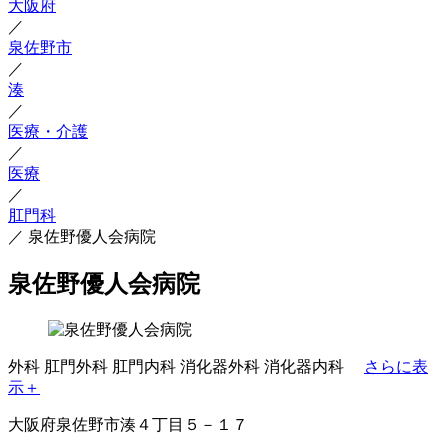
大阪府
／
泉佐野市
／
湊
／
医療・介護
／
医療
／
肛門科
／
泉佐野優人会病院
泉佐野優人会病院
外科
肛門外科
肛門内科
消化器外科
消化器内科
さらに表
示＋
大阪府泉佐野市湊４丁目５－１７