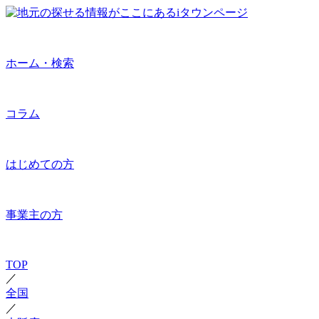
ホーム・検索
コラム
はじめての方
事業主の方
TOP
／
全国
／