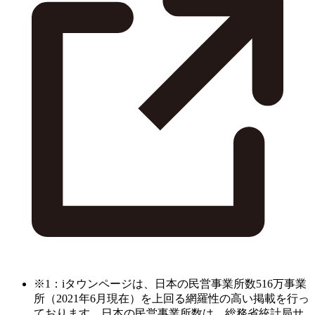
※1：iタウンページは、日本の民営事業所数516万事業
所（2021年6月現在）を上回る網羅性の高い掲載を行っ
ております。日本の民営事業所数は、総務省統計局サ