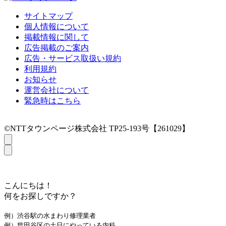
サイトマップ
個人情報について
掲載情報に関して
広告掲載のご案内
広告・サービス取扱い規約
利用規約
お知らせ
運営会社について
緊急時はこちら
©NTTタウンページ株式会社 TP25-193号【261029】
こんにちは！
何をお探しですか？
例）渋谷駅の水まわり修理業者
例）世田谷区の土日にやっている内科