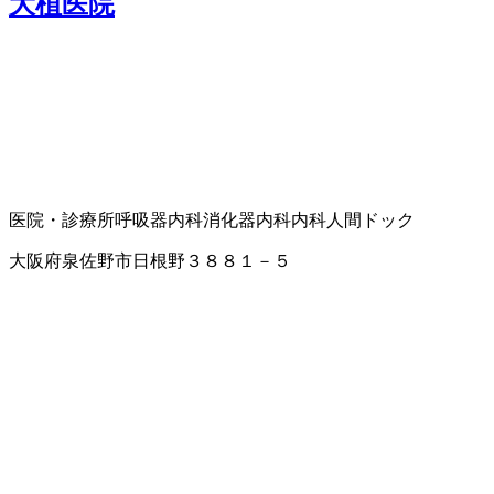
大植医院
医院・診療所
呼吸器内科
消化器内科
内科
人間ドック
大阪府泉佐野市日根野３８８１－５