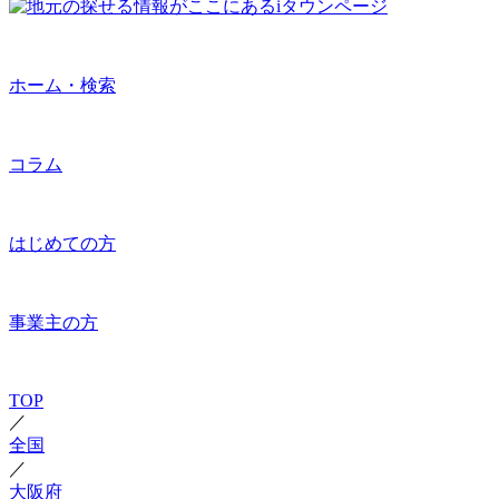
ホーム・検索
コラム
はじめての方
事業主の方
TOP
／
全国
／
大阪府