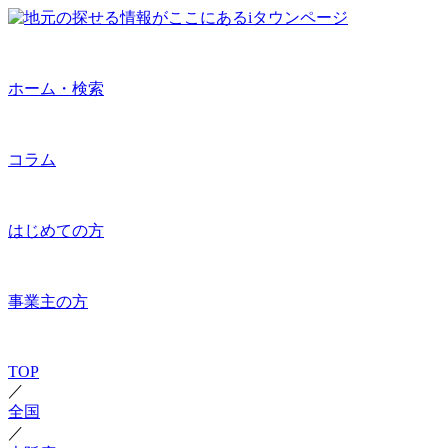
ホーム・検索
コラム
はじめての方
事業主の方
TOP
／
全国
／