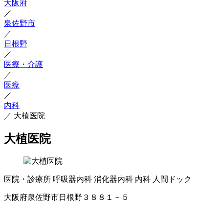
大阪府
／
泉佐野市
／
日根野
／
医療・介護
／
医療
／
内科
／
大植医院
大植医院
医院・診療所
呼吸器内科
消化器内科
内科
人間ドック
大阪府泉佐野市日根野３８８１－５