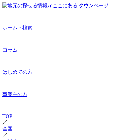
ホーム・検索
コラム
はじめての方
事業主の方
TOP
／
全国
／