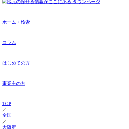
ホーム・検索
コラム
はじめての方
事業主の方
TOP
／
全国
／
大阪府