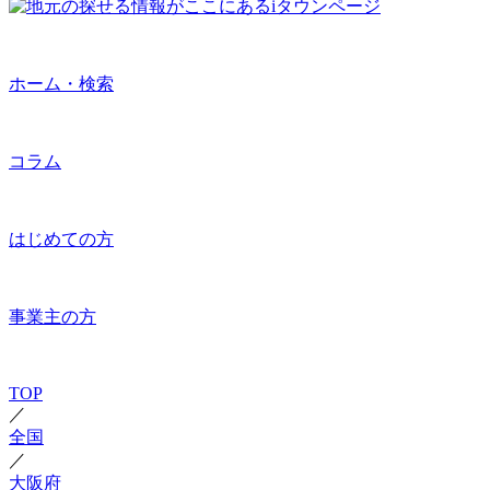
ホーム・検索
コラム
はじめての方
事業主の方
TOP
／
全国
／
大阪府