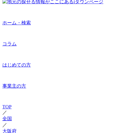
ホーム・検索
コラム
はじめての方
事業主の方
TOP
／
全国
／
大阪府