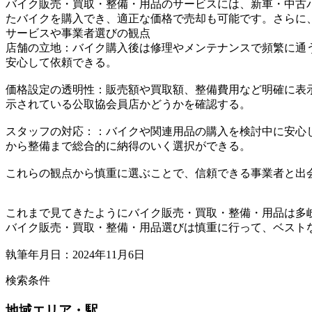
バイク販売・買取・整備・用品のサービスには、新車・中古
たバイクを購入でき、適正な価格で売却も可能です。さらに
サービスや事業者選びの観点
店舗の立地：バイク購入後は修理やメンテナンスで頻繁に通
安心して依頼できる。
価格設定の透明性：販売額や買取額、整備費用など明確に表
示されている公取協会員店かどうかを確認する。
スタッフの対応：：バイクや関連用品の購入を検討中に安心
から整備まで総合的に納得のいく選択ができる。
これらの観点から慎重に選ぶことで、信頼できる事業者と出
これまで見てきたようにバイク販売・買取・整備・用品は多
バイク販売・買取・整備・用品選びは慎重に行って、ベスト
執筆年月日：2024年11月6日
検索条件
地域
エリア・駅