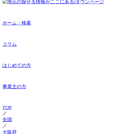
ホーム・検索
コラム
はじめての方
事業主の方
TOP
／
全国
／
大阪府