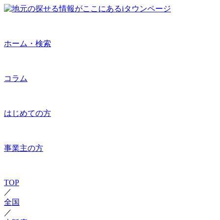
ホーム・検索
コラム
はじめての方
事業主の方
TOP
／
全国
／