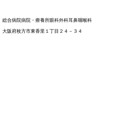
総合病院
病院・療養所
眼科
外科
耳鼻咽喉科
大阪府枚方市東香里１丁目２４－３４