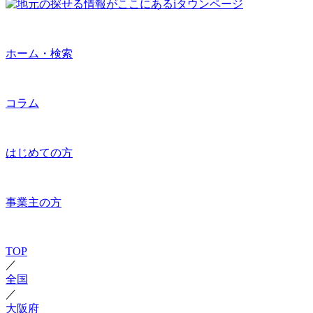
ホーム・検索
コラム
はじめての方
事業主の方
TOP
／
全国
／
大阪府