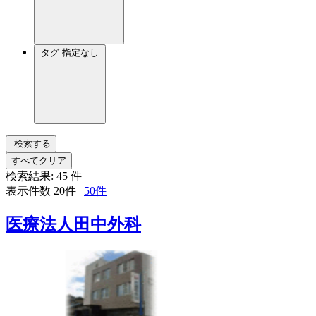
タグ
指定なし
検索する
すべてクリア
検索結果:
45
件
表示件数
20件
|
50件
医療法人田中外科