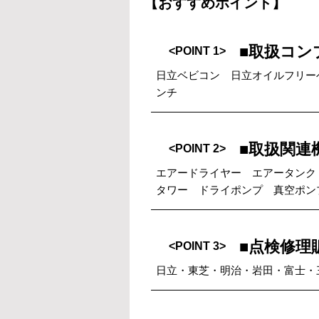
【おすすめポイント】
■取扱コン
<POINT 1>
日立ベビコン 日立オイルフリー
ンチ
■取扱関連
<POINT 2>
エアードライヤー エアータンク
タワー ドライポンプ 真空ポン
■点検修理
<POINT 3>
日立・東芝・明治・岩田・富士・