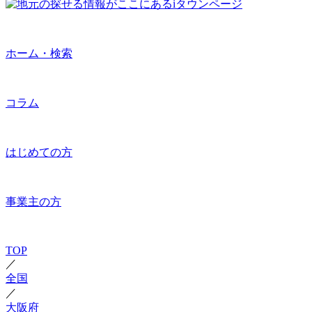
ホーム・検索
コラム
はじめての方
事業主の方
TOP
／
全国
／
大阪府