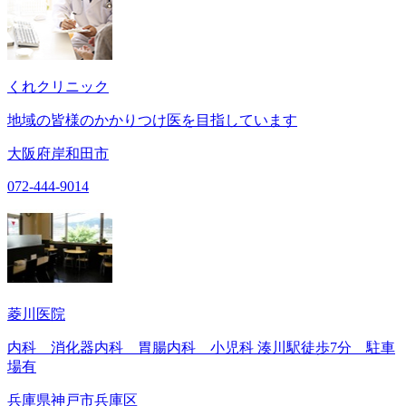
くれクリニック
地域の皆様のかかりつけ医を目指しています
大阪府岸和田市
072-444-9014
菱川医院
内科 消化器内科 胃腸内科 小児科 湊川駅徒歩7分 駐車
場有
兵庫県神戸市兵庫区