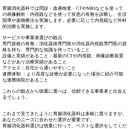
胃腸消化器科では問診・血液検査・CTやMRIなどを使って
の画像解析・内視鏡などを使って疾患の有無を診断し、生活
指導や薬物療法を実施します。必要に応じて内視鏡など外科
的治療も実施します。
サービスや事業者選びの観点
専門資格の有無：消化器病専門医や消化器内視鏡専門医の資
格を持ち、専門的な知識を持っていること
設備と実績があること：最新のCTや内視鏡、画像診断装置
などがあり治療実績があること
アクセス：自宅から通いやすいこと
連携体制 ：より高度な診療が必要になった場合に紹介可能
な連携病院があること
これらの観点から慎重に選べば、信頼できる事業者と出会え
るでしょう。
これまで見てきたように胃腸消化器科は多岐に渡りますが、
あなたのニーズに合わせた選択が重要です。
胃腸消化器科選びは慎重に行って、ベストな選択をしてくだ