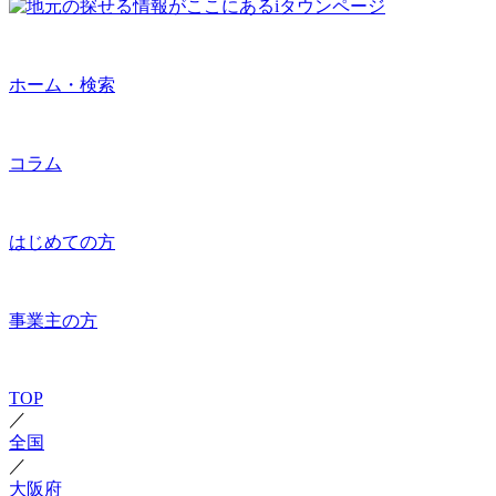
ホーム・検索
コラム
はじめての方
事業主の方
TOP
／
全国
／
大阪府