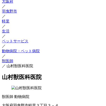
大阪府
／
羽曳野市
／
軽里
／
生活
／
ペットサービス
／
動物病院・ペット病院
／
獣医師
／
山村獣医科医院
山村獣医科医院
獣医師
動物病院
大阪府羽曳野市軽里３丁目３－４