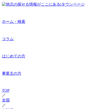
ホーム・検索
コラム
はじめての方
事業主の方
TOP
／
全国
／