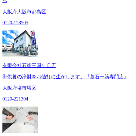
へ
大阪府大阪市都島区
0120-128505
有限会社石総三国ケ丘店
御供養の浄財をお値打に生かします。『墓石一筋専門店』
大阪府堺市堺区
0120-221304