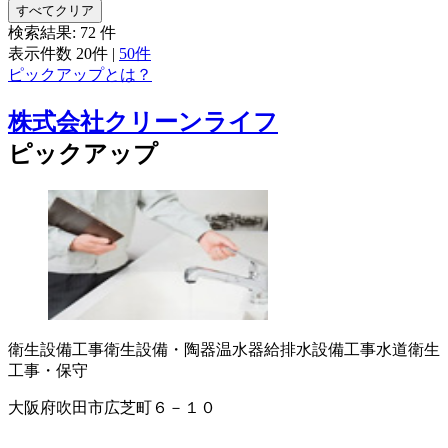
すべてクリア
検索結果:
72
件
表示件数
20件
|
50件
ピックアップとは？
株式会社クリーンライフ
ピックアップ
衛生設備工事
衛生設備・陶器
温水器
給排水設備工事
水道衛生
工事・保守
大阪府吹田市広芝町６－１０