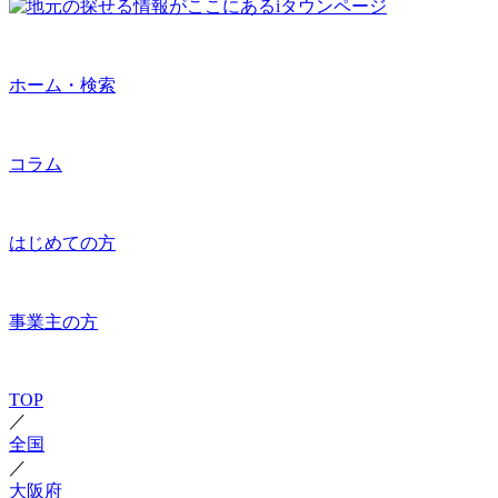
ホーム・検索
コラム
はじめての方
事業主の方
TOP
／
全国
／
大阪府