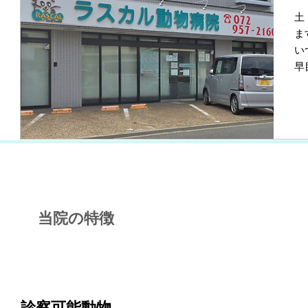
土
ま
い
早
当院の特徴
POINT 1
診察可能動物