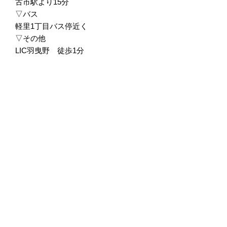
古市駅より15分
▽バス
軽里1丁目バス停近く
▽その他
LIC羽曳野 徒歩1分