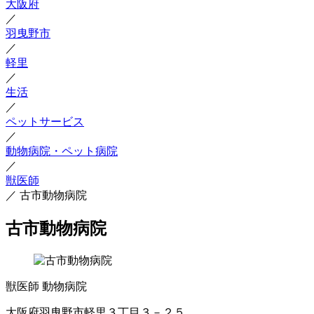
大阪府
／
羽曳野市
／
軽里
／
生活
／
ペットサービス
／
動物病院・ペット病院
／
獣医師
／
古市動物病院
古市動物病院
獣医師
動物病院
大阪府羽曳野市軽里３丁目３－２５