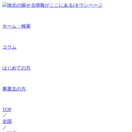
ホーム・検索
コラム
はじめての方
事業主の方
TOP
／
全国
／