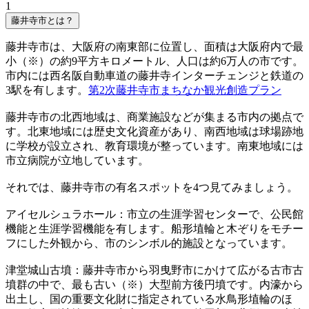
1
藤井寺市とは？
藤井寺市は、大阪府の南東部に位置し、面積は大阪府内で最
小（※）の約9平方キロメートル、人口は約6万人の市です。
市内には西名阪自動車道の藤井寺インターチェンジと鉄道の
3駅を有します。
第2次藤井寺市まちなか観光創造プラン
藤井寺市の北西地域は、商業施設などが集まる市内の拠点で
す。北東地域には歴史文化資産があり、南西地域は球場跡地
に学校が設立され、教育環境が整っています。南東地域には
市立病院が立地しています。
それでは、藤井寺市の有名スポットを4つ見てみましょう。
アイセルシュラホール：市立の生涯学習センターで、公民館
機能と生涯学習機能を有します。船形埴輪と木ぞりをモチー
フにした外観から、市のシンボル的施設となっています。
津堂城山古墳：藤井寺市から羽曳野市にかけて広がる古市古
墳群の中で、最も古い（※）大型前方後円墳です。内濠から
出土し、国の重要文化財に指定されている水鳥形埴輪のほ