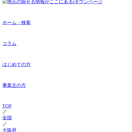
ホーム・検索
コラム
はじめての方
事業主の方
TOP
／
全国
／
大阪府