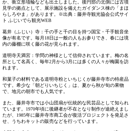
か、衝立形埴輪なども出土しました。後円部の北側には古墳
見学の拠点として、展示施設を備えたガイダンス棟の「まほ
らしろやま」があります。※出典：藤井寺観光協会公式サイ
ト ふじいでら観光WEB
葛井（ふじい）寺：千の手と千の目を持つ国宝・千手観音坐
像が有名です。毎月18日は一般の人もお参りでき、春には境
内の藤棚に咲く藤の花が見られます。
道明寺天満宮：学問の神様として信仰されています。梅の名
所として名高く、毎年2月から3月には多くの人々が梅園を訪
れます。
和菓子の材料である道明寺粉といちじくが藤井寺市の特産品
です。希少な「朝どりいちじく」は、夏から秋が旬の果物
で、地元の朝市でも人気です。
また、藤井寺市では小山団扇が伝統的な民芸品として知られ
ています。1970年頃に後継者が不在となり制作が途絶えまし
たが、1985年に藤井寺市商工会が復活プロジェクトを発足さ
せ、うちわキットの販売などを行っています。