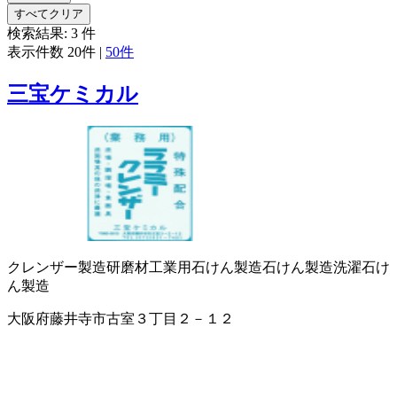
すべてクリア
検索結果:
3
件
表示件数
20件
|
50件
三宝ケミカル
クレンザー製造
研磨材
工業用石けん製造
石けん製造
洗濯石け
ん製造
大阪府藤井寺市古室３丁目２－１２