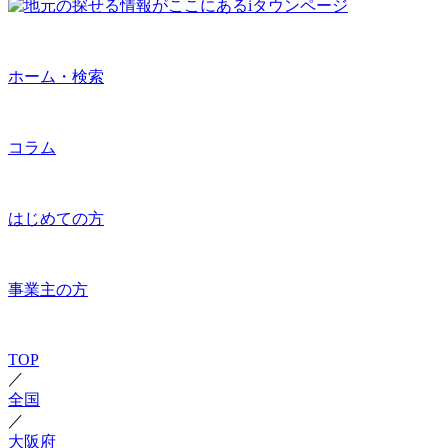
ホーム・検索
コラム
はじめての方
事業主の方
TOP
／
全国
／
大阪府