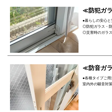
≪防犯ガ
●暮らしの安心と
◎防犯ガラス・
◎災害時のガラ
≪防音ガ
●各種タイプご用
室内外の騒音対