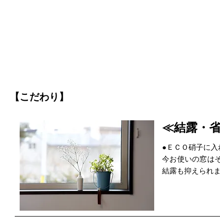
【こだわり】
≪結露・
●ＥＣＯ硝子に入
今お使いの窓は
結露も抑えられ