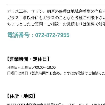
ガラス工事、サッシ、網戸の修理は地域密着型の当店
ガラス工事以外にもガラスのことなら各種ご相談下さ
ちょっとしたご質問・ご相談・お見積もりは無料で対
電話番号：072-872-7955
【営業時間・定休日】
月曜日～土曜日／09:00～18:00
日曜日は休日（営業時間外も含め、まずはお電話でご相談く
【住所・地図】
〒574-0052 大阪府大東市新田北町１－３６－６１８ （
大きな