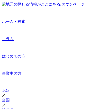
ホーム・検索
コラム
はじめての方
事業主の方
TOP
／
全国
／