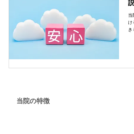
当
け
き
当院の特徴
POINT 1