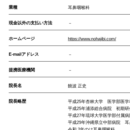
業種
耳鼻咽喉科
現金以外の支払い方法
－
ホームページ
https://www.nohajibi.com/
E-mailアドレス
－
提携医療機関
－
院長名
饒波 正史
院長略歴
平成25年杏林大学 医学部医学
平成25年浦添総合病院 初期研
平成27年琉球大学医学部付属
平成29年沖縄県立中部病院 
令和 2年のは耳鼻咽喉科