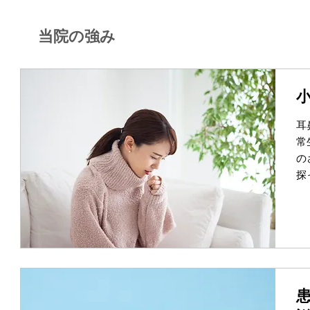
当院の強み
耳
常
の
探