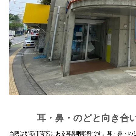
耳・鼻・のどと向き合
当院は那覇市寄宮にある耳鼻咽喉科です。耳・鼻・の