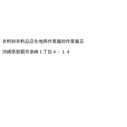
衣料卸
衣料品店
生地商
作業服卸
作業服店
沖縄県那覇市泉崎１丁目４－１４