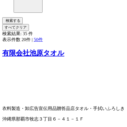
検索する
すべてクリア
検索結果:
35
件
表示件数
20件
|
50件
有限会社池原タオル
衣料製造・卸
広告宣伝用品
贈答品店
タオル・手拭い
ふろしき
沖縄県那覇市牧志３丁目６－４１－１Ｆ