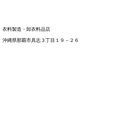
衣料製造・卸
衣料品店
沖縄県那覇市具志３丁目１９－２６