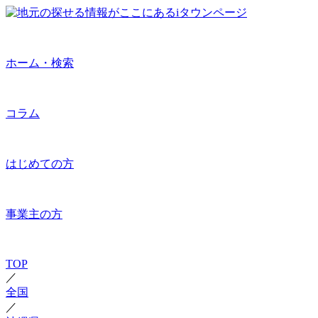
ホーム・検索
コラム
はじめての方
事業主の方
TOP
／
全国
／