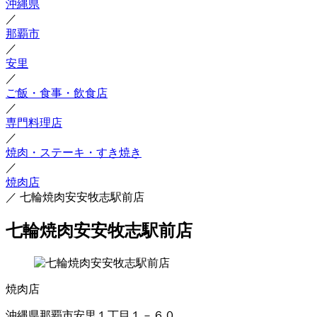
沖縄県
／
那覇市
／
安里
／
ご飯・食事・飲食店
／
専門料理店
／
焼肉・ステーキ・すき焼き
／
焼肉店
／
七輪焼肉安安牧志駅前店
七輪焼肉安安牧志駅前店
焼肉店
沖縄県那覇市安里１丁目１－６０