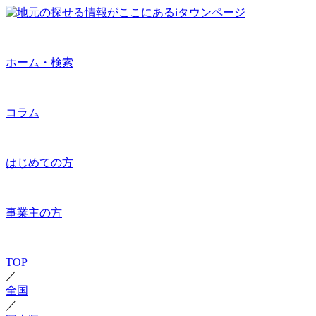
ホーム・検索
コラム
はじめての方
事業主の方
TOP
／
全国
／