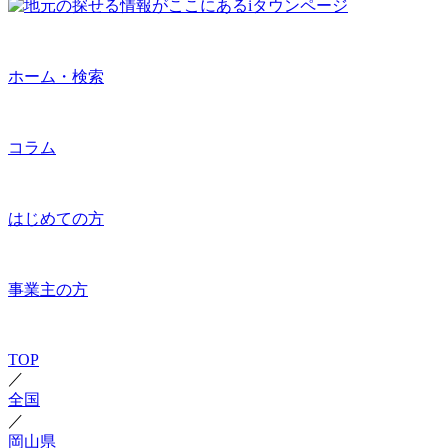
ホーム・検索
コラム
はじめての方
事業主の方
TOP
／
全国
／
岡山県