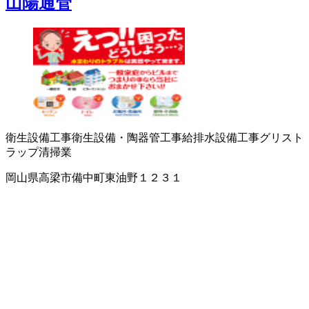
山陽通管
衛生設備工事
衛生設備・陶器
管工事
給排水設備工事
グリスト
ラップ清掃業
岡山県高梁市備中町東油野１２３１