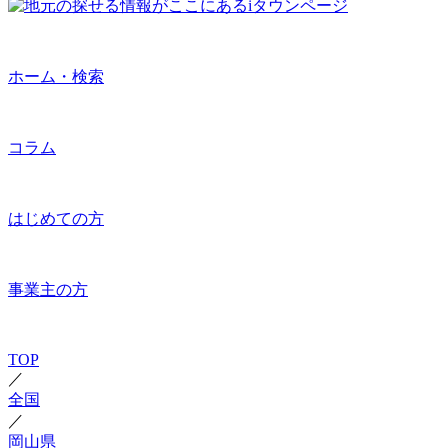
ホーム・検索
コラム
はじめての方
事業主の方
TOP
／
全国
／
岡山県