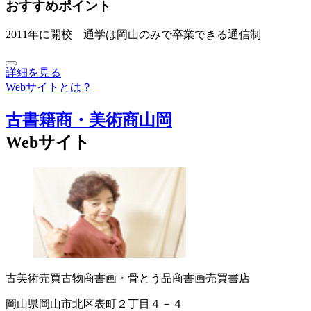
おすすめポイント
2011年に開校 通学は岡山のみで卒業できる通信制
詳細を見る
Webサイトとは？
古書籍商・美術商山岡
Webサイト
古美術売買
古物商
書画・骨とう品商
書画売買
書店
岡山県岡山市北区表町２丁目４－４