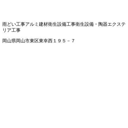
雨どい工事
アルミ建材
衛生設備工事
衛生設備・陶器
エクステ
リア工事
岡山県岡山市東区東幸西１９５－７