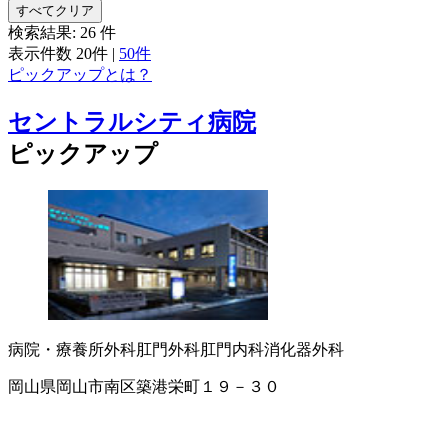
すべてクリア
検索結果:
26
件
表示件数
20件
|
50件
ピックアップとは？
セントラルシティ病院
ピックアップ
病院・療養所
外科
肛門外科
肛門内科
消化器外科
岡山県岡山市南区築港栄町１９－３０