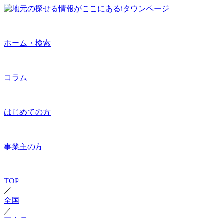
ホーム・検索
コラム
はじめての方
事業主の方
TOP
／
全国
／