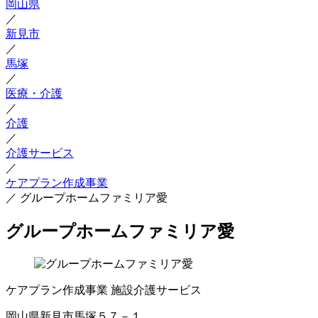
岡山県
／
新見市
／
馬塚
／
医療・介護
／
介護
／
介護サービス
／
ケアプラン作成事業
／
グループホームファミリア愛
グループホームファミリア愛
ケアプラン作成事業
施設介護サービス
岡山県新見市馬塚５７－１