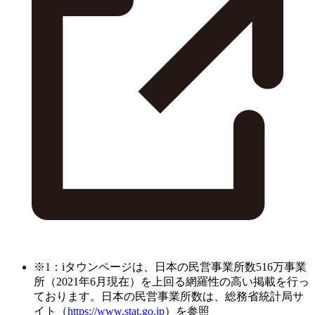
※1：iタウンページは、日本の民営事業所数516万事業
所（2021年6月現在）を上回る網羅性の高い掲載を行っ
ております。日本の民営事業所数は、総務省統計局サ
イト（
https://www.stat.go.jp
）を参照