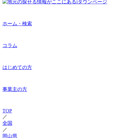
ホーム・検索
コラム
はじめての方
事業主の方
TOP
／
全国
／
岡山県