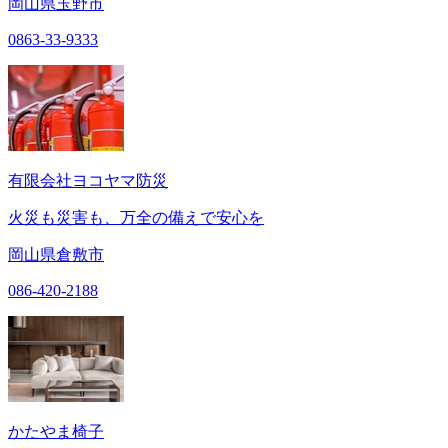
岡山県玉野市
0863-33-9333
有限会社ヨコヤマ防災
火災も災害も、万全の備えで安心を
岡山県倉敷市
086-420-2188
かたやま椅子